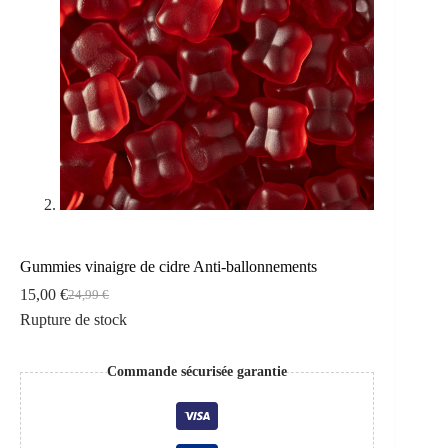
Gummies vinaigre de cidre Anti-ballonnements
15,00
€
24,99
€
Le
Le
Rupture de stock
prix
prix
initial
actuel
était :
est :
Commande sécurisée garantie
24,99 €.
15,00 €.