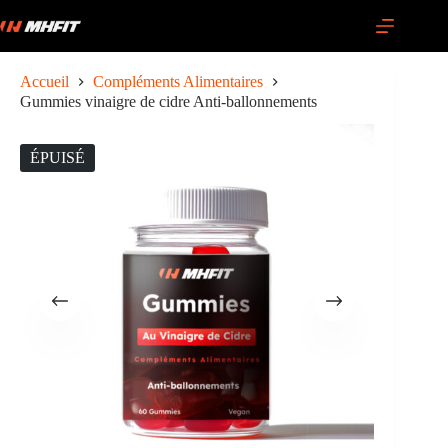
Passer
au
contenu
Accueil
Compléments Alimentaires
Gummies vinaigre de cidre Anti-ballonnements
ÉPUISÉ