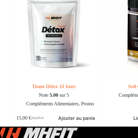
Tisane Détox 10 Jours
Soft
Note
5.00
sur 5
Compléme
Compléments Alimentaires
,
Promo
Ajouter au panier
Li
15,00
€
34,99
€
Le
Le
prix
prix
initial
actuel
était :
est :