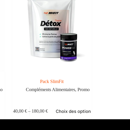
Pack SlimFit
mo
Compléments Alimentaires
,
Promo
Ce
Choix des options
140,00
€
–
180,00
€
produit
Plage
a
de
plusieurs
prix :
variations.
140,00 €